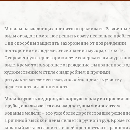
Могилы на кладбищах принято огораживать. Различные
виды оградок помогают решить сразу несколько пробле
Они способны защитить захоронение от повреждений
посторонними людьми, от скопления мусора, от скота.
Огороженную территорию легче содержать в аккуратно
виде. Кроме того, хорошее ограждение, выполненное в 
художественном стиле с надгробием и прочими
ритуальными элементами, способно придать участку
целостность и лаконичность.
Можно купить недорогую сварную ограду из профильн
трубы, они являются самым доступным вариантом.
Кованые модели – это уже более дорогостоящее решение
Причиной высокой цены является ручной труд. Кроме то
кованый металл славится своей прочностью в сравнении