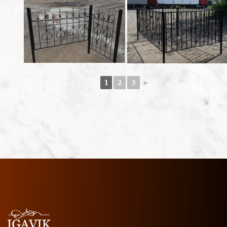
1
2
3
►